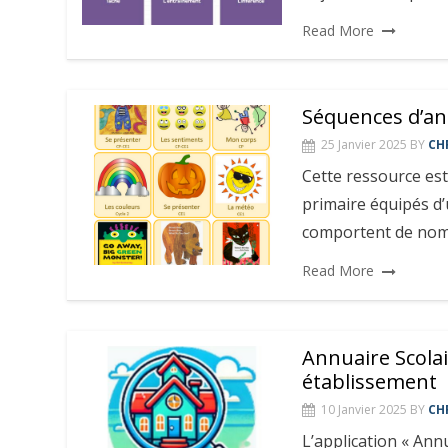
Read More
Séquences d’ang
25 Janvier 2025
BY
CH
Cette ressource es
primaire équipés d’
comportent de nomb
Read More
Annuaire Scolai
établissement
10 Janvier 2025
BY
CH
L’application « Annu