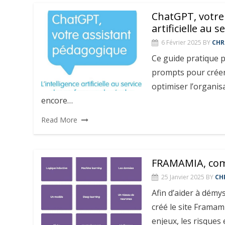
ChatGPT, votre 
artificielle au 
6 Février 2025
BY
CHR
Ce guide pratique 
prompts pour créer 
optimiser l’organis
encore…
Read More
FRAMAMIA, comp
25 Janvier 2025
BY
CH
Afin d’aider à démyst
créé le site Framami
enjeux, les risques