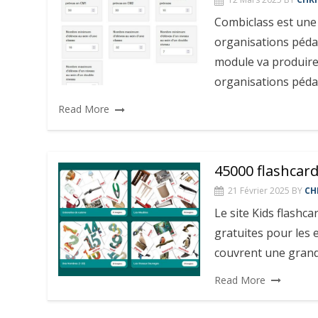
Combiclass est une a
organisations péda
module va produir
organisations péd
Read More
45000 flashcar
21 Février 2025
BY
CH
Le site Kids flashc
gratuites pour les 
couvrent une grand
Read More