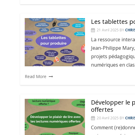
Les tablettes 
21 Avril 2025
BY
CHRI
La ressource intera
Jean-Philippe Mar
projets pédagogique
numériques en clas
Read More
Développer le p
offertes
20 Avril 2025
BY
CHRI
Comment (re)donner 