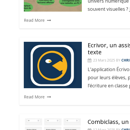
univers numérique o
souvent visuelles 
Read More
Ecrivor, un ass
texte
23 Mars 2025
BY
CHRI
L’application Écriv
pour leurs élèves,
l’écriture en classe g
Read More
Combiclass, un o
12 Mars 2025
BY
CHRI