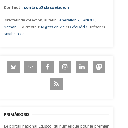
Contact :
contact@classetice.fr
Directeur de collection, auteur
Generation5
,
CANOPE
,
Nathan
- Co-créateur
M@ths en-vie
et
GéoDéclic
- Trésorier
M@ths'n Co
PRIMÀBORD
Le portail national Eduscol du numérique pour le premier