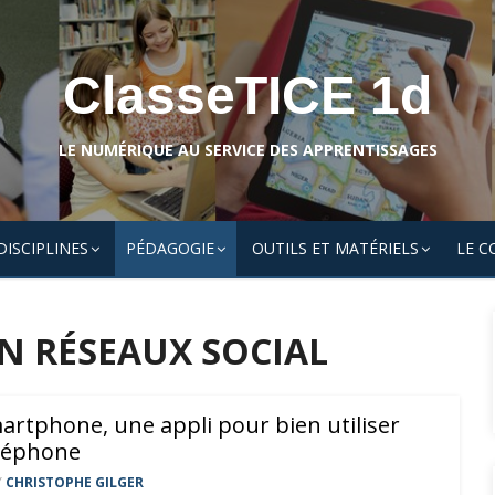
ClasseTICE 1d
LE NUMÉRIQUE AU SERVICE DES APPRENTISSAGES
DISCIPLINES
PÉDAGOGIE
OUTILS ET MATÉRIELS
LE C
UN RÉSEAUX SOCIAL
rtphone, une appli pour bien utiliser
léphone
Y
CHRISTOPHE GILGER