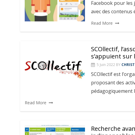
Facebook pour les j
avec des contenus 
Read More
SCOllectif, l’as
s’appuient sur 
5 Juin 2022
BY
CHRIST
SCOllectif est l’org
proposant des acti
pédagogiquement l’
Read More
Recherche avan