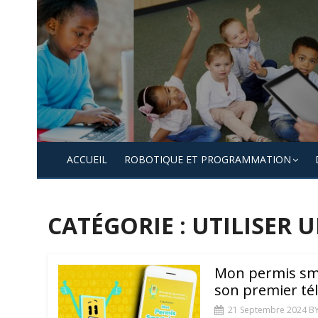
Skip
to
content
ACCUEIL
ROBOTIQUE ET PROGRAMMATION
CATÉGORIE :
UTILISER 
Mon permis sma
son premier té
21 Septembre 2024
B