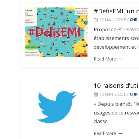
#DéfisEMI, un d
22 Mars 2022
BY
CHRI
Proposez et relevez
établissements scol
développement et la
Read More
10 raisons d’uti
12 Mars 2022
BY
CHRI
« Depuis bientôt 10 
usages de ce réseau 
classe.
Read More