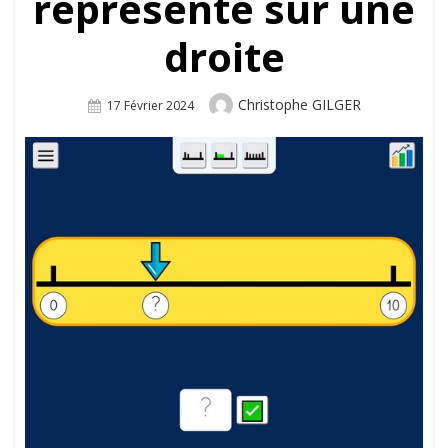
représenté sur une
droite
Author
Christophe GILGER
Posted
17 Février 2024
On