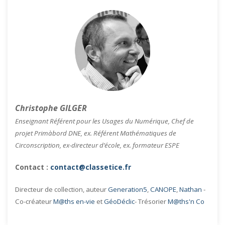
Christophe GILGER
Enseignant Référent pour les Usages du Numérique, Chef de
projet Primàbord DNE, ex. Référent Mathématiques de
Circonscription, ex-directeur d’école, ex. formateur ESPE
Contact :
contact@classetice.fr
Directeur de collection, auteur
Generation5
,
CANOPE
,
Nathan
-
Co-créateur
M@ths en-vie
et
GéoDéclic
- Trésorier
M@ths'n Co