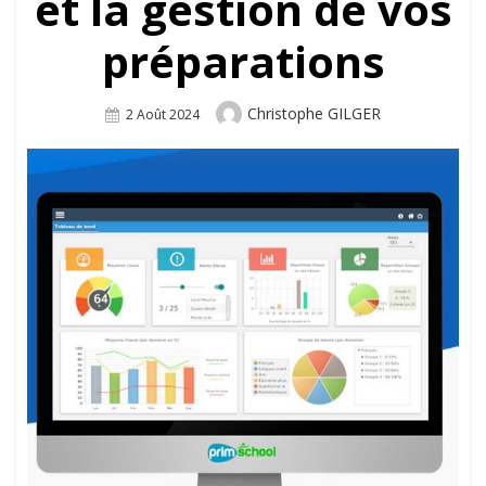
et la gestion de vos
préparations
Author
Christophe GILGER
Posted
2 Août 2024
On