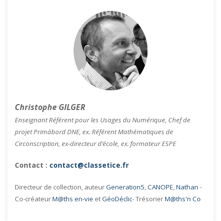
Christophe GILGER
Enseignant Référent pour les Usages du Numérique, Chef de
projet Primàbord DNE, ex. Référent Mathématiques de
Circonscription, ex-directeur d’école, ex. formateur ESPE
Contact :
contact@classetice.fr
Directeur de collection, auteur
Generation5
,
CANOPE
,
Nathan
-
Co-créateur
M@ths en-vie
et
GéoDéclic
- Trésorier
M@ths'n Co