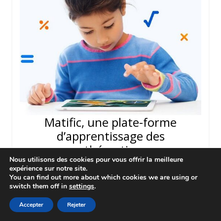
Matific, une plate-forme
d’apprentissage des
mathématiques
Nous utilisons des cookies pour vous offrir la meilleure
16 Août 2021
BY
CHRISTOPHE GILGER
expérience sur notre site.
You can find out more about which cookies we are using or
Une ressource mathématique numérique basée
switch them off in
settings
.
sur votre programme pour les élèves de la
Accepter
Rejeter
maternelle à la 6ème Matific présente des