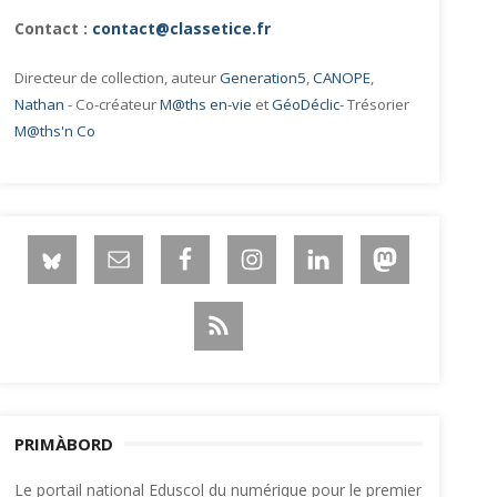
Contact :
contact@classetice.fr
Directeur de collection, auteur
Generation5
,
CANOPE
,
Nathan
- Co-créateur
M@ths en-vie
et
GéoDéclic
- Trésorier
M@ths'n Co
PRIMÀBORD
Le portail national Eduscol du numérique pour le premier