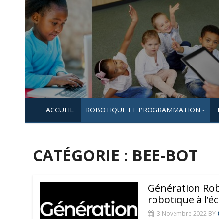
Skip
to
content
ACCUEIL
ROBOTIQUE ET PROGRAMMATION
CATÉGORIE :
BEE-BOT
Génération Rob
robotique à l’éc
3 Novembre 2022
BY