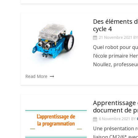
Des éléments d
cycle 4
21 Novembre 2021
BY
Quel robot pour qu
l’école primaire H
Noullez, professeur
Read More
Apprentissage 
document de p
6 Novembre 2021
BY
Une présentation r
liaison CM2/6° ave