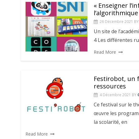
« Enseigner l’i
l’algorithmique
26 Décembre 2021
BY
Un site de l’académ
4 Les différentes rub
Read More
Festirobot, un 
ressources
4 Décembre 2021
BY
Ce festival sur le 
œuvre les programm
la scolarité, en
Read More