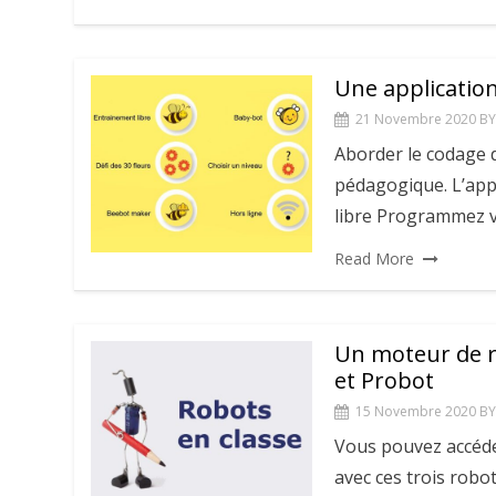
Une applicatio
21 Novembre 2020
BY
Aborder le codage d
pédagogique. L’app
libre Programmez v
Read More
Un moteur de r
et Probot
15 Novembre 2020
BY
Vous pouvez accéder
avec ces trois robo