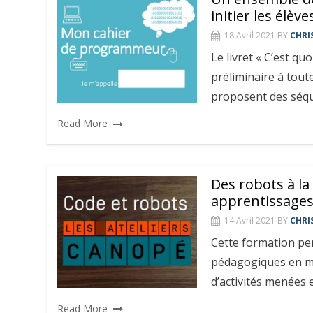
initier les élè
18 Avril 2021
BY
CHRI
Le livret « C’est qu
préliminaire à tout
proposent des séq
Read More
Des robots à la
apprentissage
14 Avril 2021
BY
CHRI
Cette formation per
pédagogiques en mat
d’activités menées 
Read More