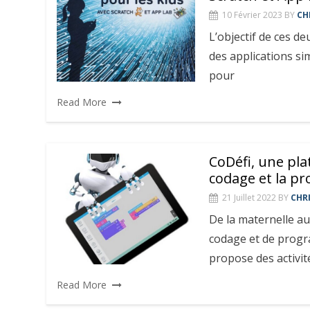
10 Février 2023
BY
CH
L’objectif de ces d
des applications si
pour
Read More
CoDéfi, une pla
codage et la p
21 Juillet 2022
BY
CHR
De la maternelle au
codage et de progr
propose des activi
Read More