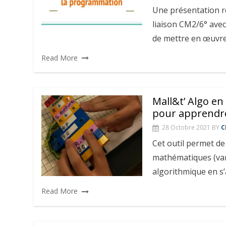
Une présentation r
liaison CM2/6° ave
de mettre en œuvr
Read More
Mall&t’ Algo en
pour apprendre
28 Octobre 2021
BY
C
Cet outil permet de 
mathématiques (vari
algorithmique en s’
Read More