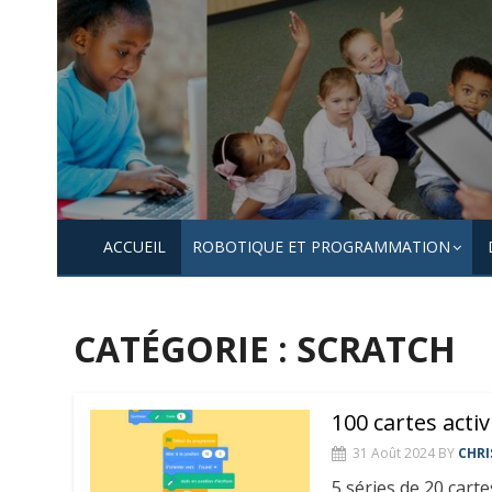
Skip
to
content
ACCUEIL
ROBOTIQUE ET PROGRAMMATION
CATÉGORIE :
SCRATCH
100 cartes acti
31 Août 2024
BY
CHRI
5 séries de 20 cart