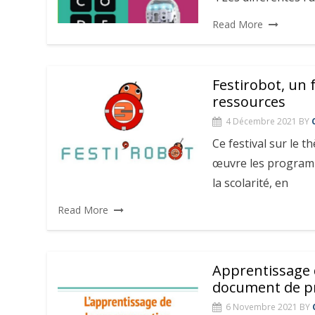
Read More
Festirobot, un 
ressources
4 Décembre 2021
BY
Ce festival sur le 
œuvre les programm
la scolarité, en
Read More
Apprentissage 
document de p
6 Novembre 2021
BY