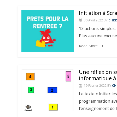
Initiation à Sc
30 Avril 2022
BY
CHRI
13 actions simples, 
Plus aucune excuse 
Read More
Une réflexion s
informatique à 
19 Février 2022
BY
CH
Le texte « Initier l
programmation avec
l’enseignement de 