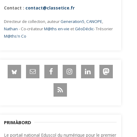
Contact :
contact@classetice.fr
Directeur de collection, auteur
Generation5
,
CANOPE
,
Nathan
- Co-créateur
M@ths en-vie
et
GéoDéclic
- Trésorier
M@ths'n Co
PRIMÀBORD
Le portail national Eduscol du numérique pour le premier