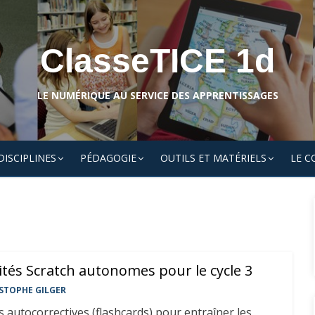
ClasseTICE 1d
LE NUMÉRIQUE AU SERVICE DES APPRENTISSAGES
DISCIPLINES
PÉDAGOGIE
OUTILS ET MATÉRIELS
LE C
vités Scratch autonomes pour le cycle 3
STOPHE GILGER
es autocorrectives (flashcards) pour entraîner les