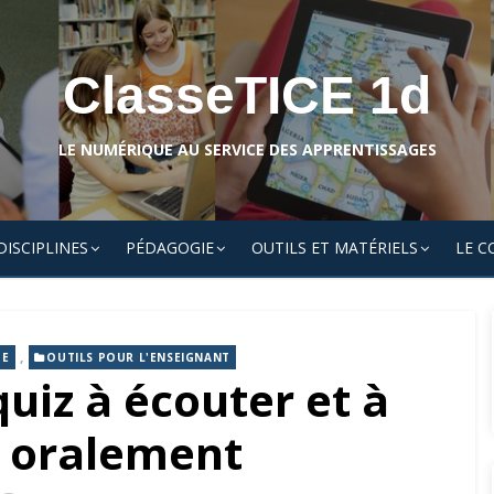
ClasseTICE 1d
LE NUMÉRIQUE AU SERVICE DES APPRENTISSAGES
DISCIPLINES
PÉDAGOGIE
OUTILS ET MATÉRIELS
LE C
,
UE
OUTILS POUR L'ENSEIGNANT
uiz à écouter et à
 oralement