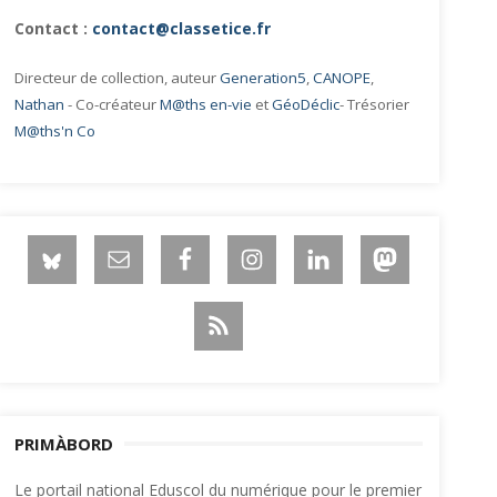
Contact :
contact@classetice.fr
Directeur de collection, auteur
Generation5
,
CANOPE
,
Nathan
- Co-créateur
M@ths en-vie
et
GéoDéclic
- Trésorier
M@ths'n Co
PRIMÀBORD
Le portail national Eduscol du numérique pour le premier