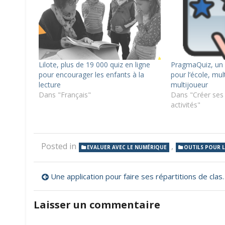
Lilote, plus de 19 000 quiz en ligne
PragmaQuiz, un 
pour encourager les enfants à la
pour l’école, mul
lecture
multijoueur
Dans "Français"
Dans "Créer ses 
activités"
Posted in
,
EVALUER AVEC LE NUMÉRIQUE
OUTILS POUR 
Navigation
Une application pour faire ses répartitions de classes
de
Laisser un commentaire
l’article