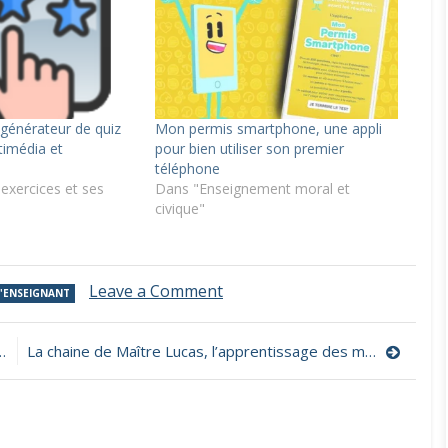
générateur de quiz
Mon permis smartphone, une appli
timédia et
pour bien utiliser son premier
téléphone
exercices et ses
Dans "Enseignement moral et
civique"
on
Leave a Comment
L'ENSEIGNANT
QuizCards,
des
quiz
La chaine de Maître Lucas, l’apprentissage des maths, du français et des sciences par la vidéo
à
écouter
et
à