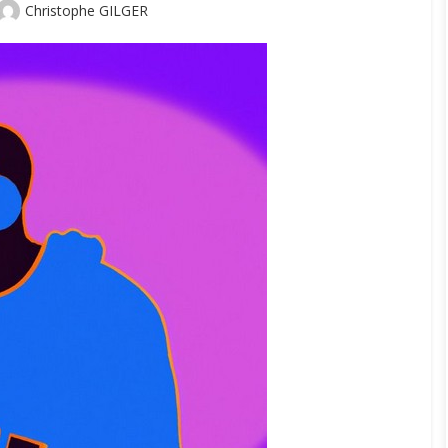
Author
Christophe GILGER