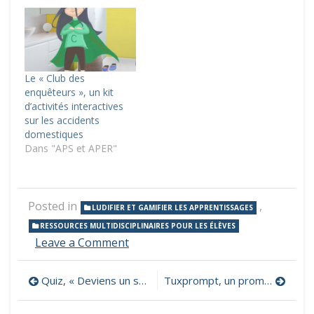
Le « Club des
enquêteurs », un kit
d’activités interactives
sur les accidents
domestiques
Dans "APS et APER"
Posted in
,
LUDIFIER ET GAMIFIER LES APPRENTISSAGES
RESSOURCES MULTIDISCIPLINAIRES POUR LES ÉLÈVES
on
Leave a Comment
KiPéNA,
des
Navigation
Quiz, « Deviens un super-héros du Net ! »
Tuxprompt, un prompteur de lecture
kits
d’activités
de
pédagogiques