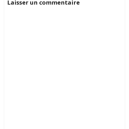
Laisser un commentaire
interactives
l’article