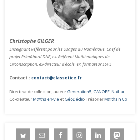
Christophe GILGER
Enseignant Référent pour les Usages du Numérique, Chef de
projet Primàbord DNE, ex. Référent Mathématiques de
Circonscription, ex-directeur d’école, ex. formateur ESPE
Contact :
contact@classetice.fr
Directeur de collection, auteur
Generation5
,
CANOPE
,
Nathan
-
Co-créateur
M@ths en-vie
et
GéoDéclic
- Trésorier
M@ths'n Co