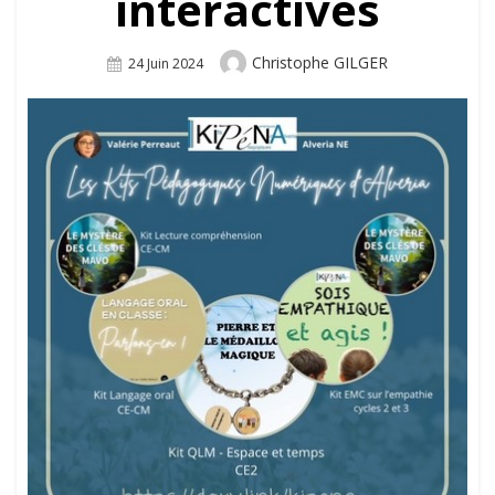
interactives
Author
Christophe GILGER
Posted
24 Juin 2024
On