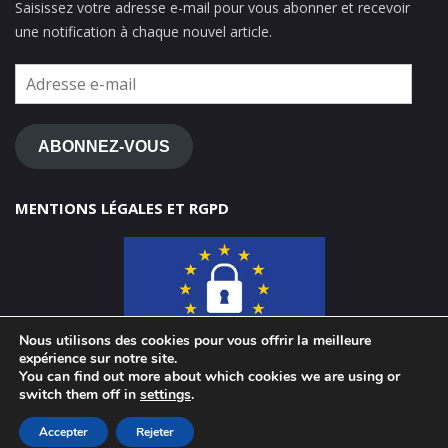
Saisissez votre adresse e-mail pour vous abonner et recevoir
une notification à chaque nouvel article.
Adresse
e-
mail
ABONNEZ-VOUS
MENTIONS LÉGALES ET RGPD
Nous utilisons des cookies pour vous offrir la meilleure
expérience sur notre site.
You can find out more about which cookies we are using or
switch them off in
settings
.
© 2026 ClasseTICE 1d
Accepter
Rejeter
Powered by WordPress
-
Miteri by ThemeEgg