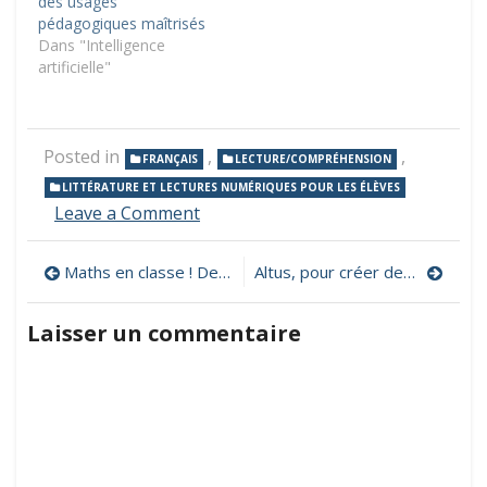
des usages
pédagogiques maîtrisés
Dans "Intelligence
artificielle"
Posted in
,
,
FRANÇAIS
LECTURE/COMPRÉHENSION
LITTÉRATURE ET LECTURES NUMÉRIQUES POUR LES ÉLÈVES
on
Leave a Comment
Un
guide
Navigation
Maths en classe ! Des outils numériques pour « manipuler » au tableau
Altus, pour créer des habitudes numériques positives !
d’activités
avec
de
Bookinou
Laisser un commentaire
l’article