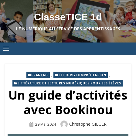
Skip
to
ClasseTICE 1d
content
LE NUMÉRIQUE AU SERVICE DES APPRENTISSAGES
,
,
FRANÇAIS
LECTURE/COMPRÉHENSION
LITTÉRATURE ET LECTURES NUMÉRIQUES POUR LES ÉLÈVES
Un guide d’activités
avec Bookinou
Author
Christophe GILGER
Posted
29 Mai 2024
On