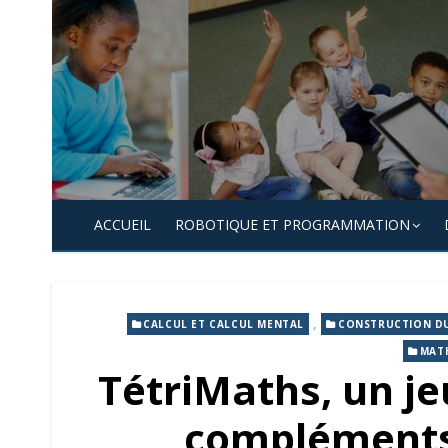
Skip
to
content
ACCUEIL
ROBOTIQUE ET PROGRAMMATION
,
CALCUL ET CALCUL MENTAL
CONSTRUCTION D
MAT
TétriMaths, un jeu
compléments 