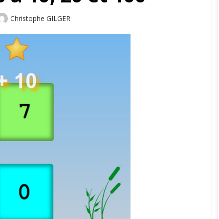
Author
Christophe GILGER