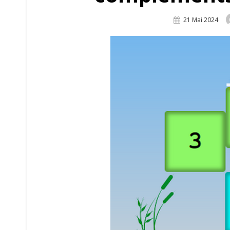
Posted
21 Mai 2024
On