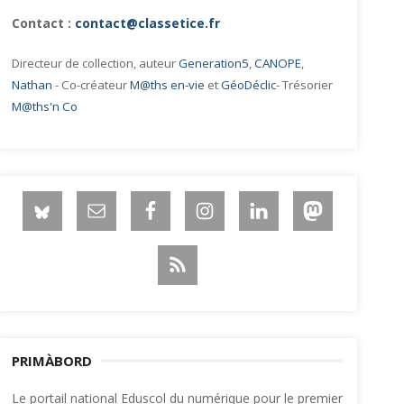
Contact :
contact@classetice.fr
Directeur de collection, auteur
Generation5
,
CANOPE
,
Nathan
- Co-créateur
M@ths en-vie
et
GéoDéclic
- Trésorier
M@ths'n Co
PRIMÀBORD
Le portail national Eduscol du numérique pour le premier