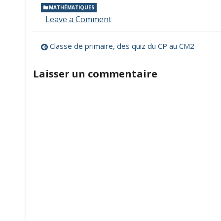
MATHÉMATIQUES
on
Leave a Comment
TétriMaths,
un
Navigation
Classe de primaire, des quiz du CP au CM2
jeu
pour
de
travailler
Laisser un commentaire
les
l’article
compléments
à
10,
20
et
100