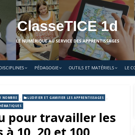
ClasseTICE 1d
LE NUMÉRIQUE AU SERVICE DES APPRENTISSAGES
DISCIPLINES
PÉDAGOGIE
OUTILS ET MATÉRIELS
LE C
,
,
U NOMBRE
LUDIFIER ET GAMIFIER LES APPRENTISSAGES
HÉMATIQUES
 pour travailler les
à 10, 20 et 100