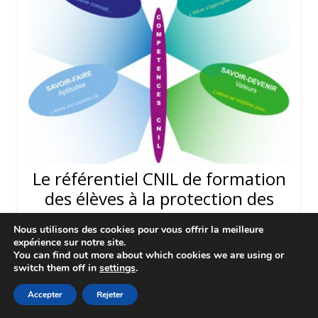
Le référentiel CNIL de formation
des élèves à la protection des
données personnelles
Nous utilisons des cookies pour vous offrir la meilleure
30 Avril 2022
BY
CHRISTOPHE GILGER
expérience sur notre site.
You can find out more about which cookies we are using or
Un référentiel, initié par la CNIL, a été adopté au
switch them off in
settings
.
plan international par l’ensemble des autorités
Accepter
Rejeter
de protection des données. Il a vocation à être