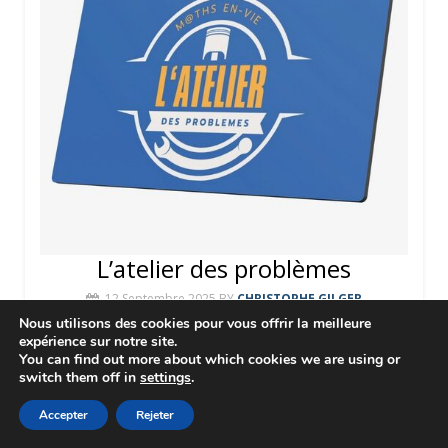
L’atelier des problèmes
12 Septembre 2025
BY
CHRISTOPHE GILGER
Nous utilisons des cookies pour vous offrir la meilleure
L’atelier des problèmes est une application qui
expérience sur notre site.
permet à l’élève de s’entraîner en résolution de
You can find out more about which cookies we are using or
switch them off in
settings
.
problèmes en lien avec les apprentissages
réalisés par l’enseignant en
Accepter
Rejeter