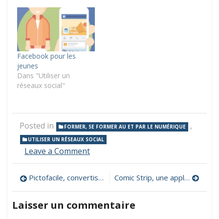
Facebook pour les
jeunes
Dans "Utiliser un
réseaux social"
Posted in
,
FORMER, SE FORMER AU ET PAR LE NUMÉRIQUE
UTILISER UN RÉSEAUX SOCIAL
on
Leave a Comment
L’école
des
Navigation
Pictofacile, convertissez des phrases en pictogrammes
Comic Strip, une application en ligne pour créer des BD
réseaux
sociaux
de
Laisser un commentaire
l’article