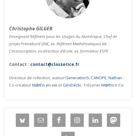
Christophe GILGER
Enseignant Référent pour les Usages du Numérique, Chef de
projet Primàbord DNE, ex. Référent Mathématiques de
Circonscription, ex-directeur d’école, ex. formateur ESPE
Contact :
contact@classetice.fr
Directeur de collection, auteur
Generation5
,
CANOPE
,
Nathan
-
Co-créateur
M@ths en-vie
et
GéoDéclic
- Trésorier
M@ths'n Co