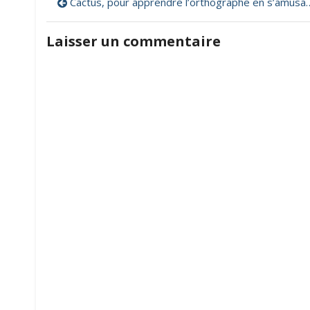
Navigation
Cactus, pour apprendre l’orthographe en s’amusant !
de
Laisser un commentaire
l’article