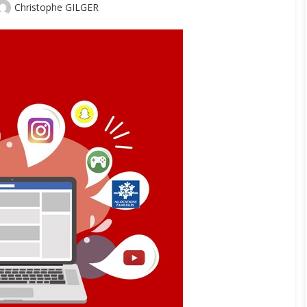
Author
Christophe GILGER