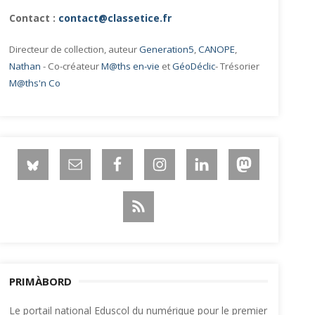
Contact :
contact@classetice.fr
Directeur de collection, auteur
Generation5
,
CANOPE
,
Nathan
- Co-créateur
M@ths en-vie
et
GéoDéclic
- Trésorier
M@ths'n Co
PRIMÀBORD
Le portail national Eduscol du numérique pour le premier