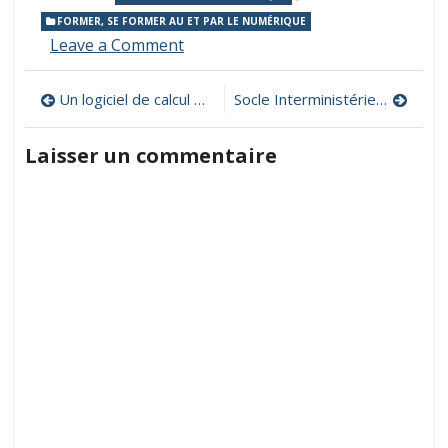
FORMER, SE FORMER AU ET PAR LE NUMÉRIQUE
on
Leave a Comment
Le
référentiel
Navigation
Un logiciel de calcul mental CP-CE1
Socle Interministériel de Logiciels Libres
CNIL
de
de
formation
Laisser un commentaire
des
l’article
élèves
à
la
protection
des
données
personnelles