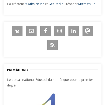
Co-créateur
M@ths en-vie
et
GéoDéclic
- Trésorier
M@ths'n Co
PRIMÀBORD
Le portail national Eduscol du numérique pour le premier
degré