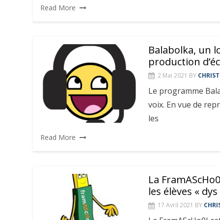
Read More
Balabolka, un l
production d’éc
2 Mai 2021
BY
CHRIST
Le programme Balabo
voix. En vue de repr
les
Read More
La FramAScHo0I,
les élèves « dys
17 Avril 2021
BY
CHRI