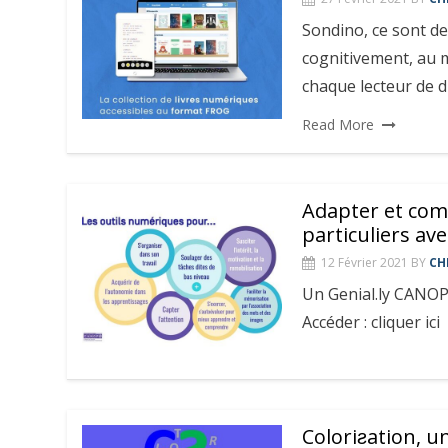
Sondino, ce sont des
cognitivement, au mo
chaque lecteur de 
Read More
Adapter et com
particuliers av
12 Février 2021
BY
CH
Un Genial.ly CANOPE
Accéder : cliquer ici
Coloriƨation, un