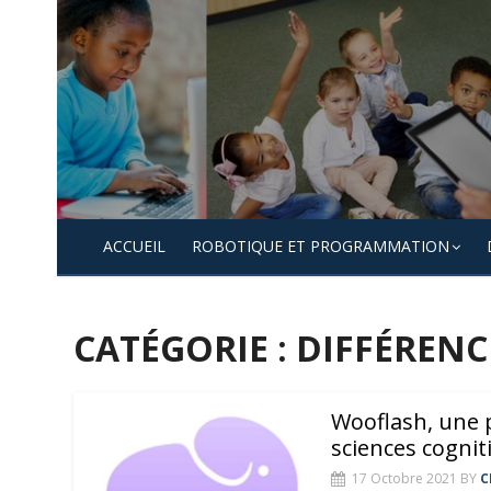
Skip
to
content
ACCUEIL
ROBOTIQUE ET PROGRAMMATION
CATÉGORIE :
DIFFÉRENC
Wooflash, une p
sciences cognit
17 Octobre 2021
BY
C