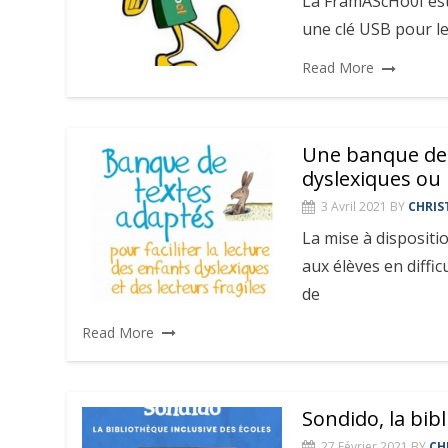
La FramAScHo0I est 
une clé USB pour le
Read More
Une banque de 
dyslexiques ou 
3 Avril 2021
BY
CHRIS
La mise à dispositi
aux élèves en diffic
de
Read More
Sondido, la bib
27 Février 2021
BY
CH