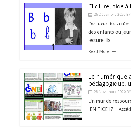
Clic Lire, aide 
26 Décembre 2020
BY
Des exercices créés a
des enfants ou jeun
lecture. Ils
Read More
Le numérique au
pédagogique, u
28 Novembre 2020
BY
Un mur de ressourc
IEN TICE17 Accéder 