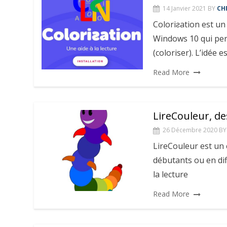
14 Janvier 2021
BY
CH
Coloriƨation est u
Windows 10 qui perm
(coloriser). L’idée e
Read More
LireCouleur, des
26 Décembre 2020
BY
LireCouleur est un 
débutants ou en diff
la lecture
Read More