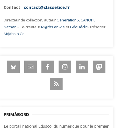
Contact :
contact@classetice.fr
Directeur de collection, auteur
Generation5
,
CANOPE
,
Nathan
- Co-créateur
M@ths en-vie
et
GéoDéclic
- Trésorier
M@ths'n Co
PRIMÀBORD
Le portail national Eduscol du numérique pour le premier