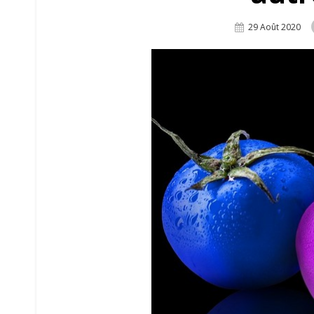
Posted
29 Août 2020
On