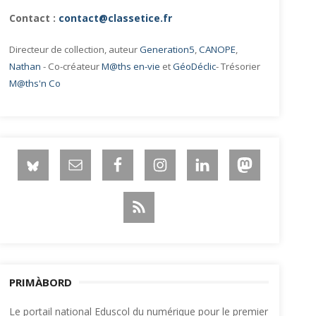
Contact :
contact@classetice.fr
Directeur de collection, auteur
Generation5
,
CANOPE
,
Nathan
- Co-créateur
M@ths en-vie
et
GéoDéclic
- Trésorier
M@ths'n Co
PRIMÀBORD
Le portail national Eduscol du numérique pour le premier