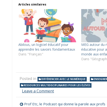
Articles similaires
Abilous, un logiciel éducatif pour
MEG autour du m
apprendre les savoirs fondamentaux
éducative pour a
Dans "Français"
monde aux enfa
Dans "Géograph
Posted in
,
DIFFÉRENCIER AVEC LE NUMÉRIQUE
ENSEIGNER
RESSOURCES MULTIDISCIPLINAIRES POUR LES ÉLÈVES
on
Leave a Comment
Le
site
Navigation
Prof Etc, le Podcast qui donne la parole aux profs
Capsules