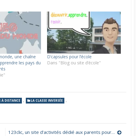
onde, une chaîne
D’capsules pour l’école
pprendre les pays du
Dans "Blog ou site d’école"
nts
ie"
,
,
 À DISTANCE
LA CLASSE INVERSÉE
123clic, un site d’activités dédié aux parents pour accompagner leurs enfants dans les usages du numérique