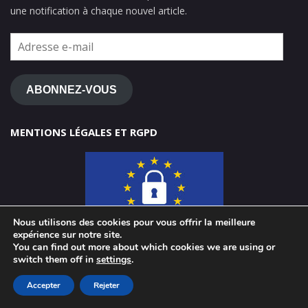
une notification à chaque nouvel article.
Adresse
e-
mail
ABONNEZ-VOUS
MENTIONS LÉGALES ET RGPD
Nous utilisons des cookies pour vous offrir la meilleure
expérience sur notre site.
You can find out more about which cookies we are using or
switch them off in
settings
.
© 2026 ClasseTICE 1d
Accepter
Rejeter
Powered by WordPress
-
Miteri by ThemeEgg