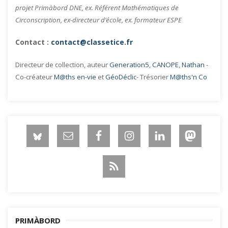
projet Primàbord DNE, ex. Référent Mathématiques de
Circonscription, ex-directeur d’école, ex. formateur ESPE
Contact :
contact@classetice.fr
Directeur de collection, auteur
Generation5
,
CANOPE
,
Nathan
-
Co-créateur
M@ths en-vie
et
GéoDéclic
- Trésorier
M@ths'n Co
PRIMÀBORD