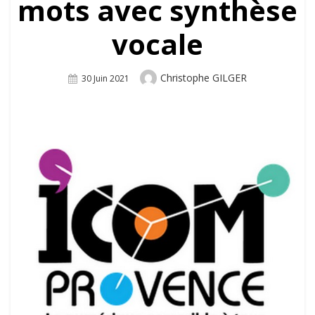
mots avec synthèse
vocale
Author
Christophe GILGER
Posted
30 Juin 2021
On