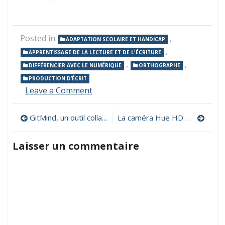
Posted in
,
ADAPTATION SCOLAIRE ET HANDICAP
,
APPRENTISSAGE DE LA LECTURE ET DE L'ÉCRITURE
,
,
DIFFÉRENCIER AVEC LE NUMÉRIQUE
ORTHOGRAPHE
PRODUCTION D’ÉCRIT
on
Leave a Comment
Dicom,
un
Navigation
GitMind, un outil collaboratif gratuit pour concevoir des cartes mentales, infographies et graphiques
La caméra Hue HD Pro
logiciel
de
de
prédiction
Laisser un commentaire
de
l’article
mots
avec
synthèse
vocale