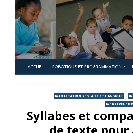
Skip
to
content
ACCUEIL
ROBOTIQUE ET PROGRAMMATION
,
ADAPTATION SCOLAIRE ET HANDICAP
DIFFÉRENCIE
Syllabes et compa
de texte pour 