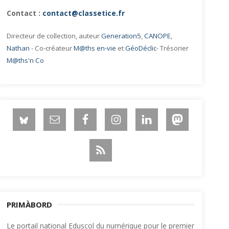
Contact :
contact@classetice.fr
Directeur de collection, auteur
Generation5
,
CANOPE
,
Nathan
- Co-créateur
M@ths en-vie
et
GéoDéclic
- Trésorier
M@ths'n Co
PRIMÀBORD
Le portail national Eduscol du numérique pour le premier