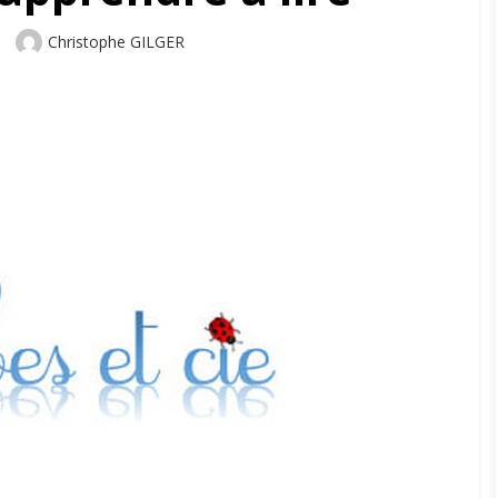
Author
Christophe GILGER