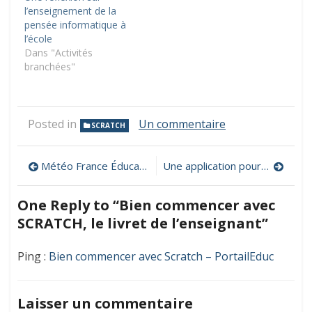
l’enseignement de la
pensée informatique à
l’école
Dans "Activités
branchées"
sur
Posted in
Un commentaire
SCRATCH
Bien
commencer
Navigation
avec
Météo France Éducation, des ressources et outils conçus pour l’enseignement
Une application pour jouer avec Bee-Bot
SCRATCH,
de
le
One Reply to “Bien commencer avec
livret
l’article
de
SCRATCH, le livret de l’enseignant”
l’enseignant
Ping :
Bien commencer avec Scratch – PortailEduc
Laisser un commentaire