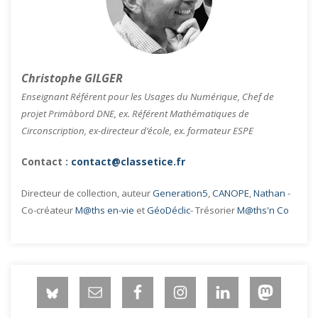
Christophe GILGER
Enseignant Référent pour les Usages du Numérique, Chef de
projet Primàbord DNE, ex. Référent Mathématiques de
Circonscription, ex-directeur d’école, ex. formateur ESPE
Contact :
contact@classetice.fr
Directeur de collection, auteur
Generation5
,
CANOPE
,
Nathan
-
Co-créateur
M@ths en-vie
et
GéoDéclic
- Trésorier
M@ths'n Co