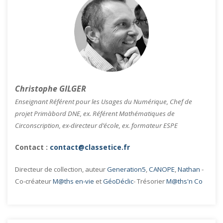
Christophe GILGER
Enseignant Référent pour les Usages du Numérique, Chef de
projet Primàbord DNE, ex. Référent Mathématiques de
Circonscription, ex-directeur d’école, ex. formateur ESPE
Contact :
contact@classetice.fr
Directeur de collection, auteur
Generation5
,
CANOPE
,
Nathan
-
Co-créateur
M@ths en-vie
et
GéoDéclic
- Trésorier
M@ths'n Co