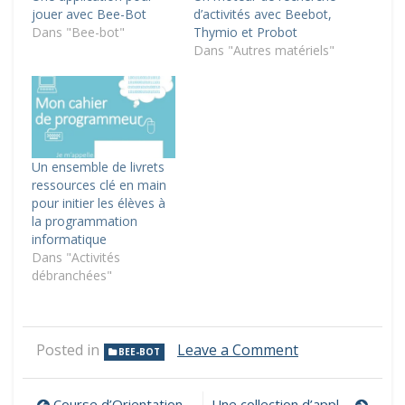
jouer avec Bee-Bot
d’activités avec Beebot,
Dans "Bee-bot"
Thymio et Probot
Dans "Autres matériels"
Un ensemble de livrets
ressources clé en main
pour initier les élèves à
la programmation
informatique
Dans "Activités
débranchées"
on
Posted in
Leave a Comment
BEE-BOT
Des
robots
à
Course d’Orientation et Qr-Codes
Une collection d’applications pour manipuler en mathématiques