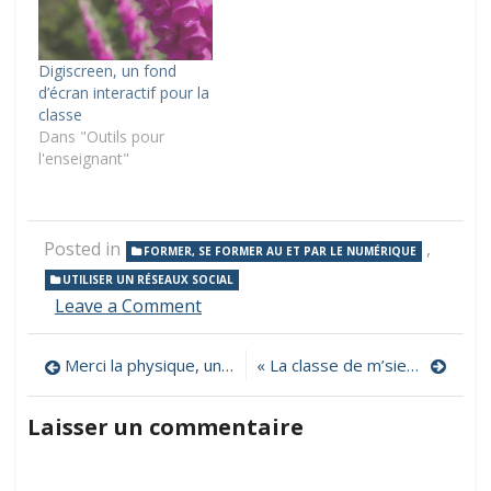
Digiscreen, un fond
d’écran interactif pour la
classe
Dans "Outils pour
l'enseignant"
Posted in
,
FORMER, SE FORMER AU ET PAR LE NUMÉRIQUE
UTILISER UN RÉSEAUX SOCIAL
on
Leave a Comment
Youtube
pour
Navigation
Merci la physique, une chaîne pour faire des expériences faciles et amusantes à la maison
« La classe de m’sieur Fred », une chaine YouTube à vocation éducative
les
profs !
de
Un
Laisser un commentaire
module
l’article
de
formation