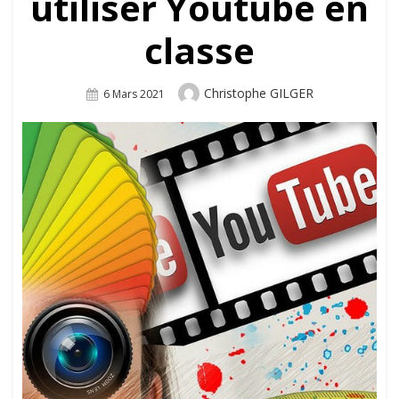
utiliser Youtube en
classe
Author
Christophe GILGER
Posted
6 Mars 2021
On