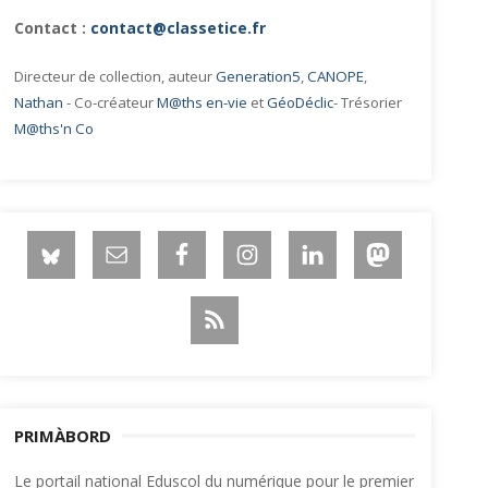
Contact :
contact@classetice.fr
Directeur de collection, auteur
Generation5
,
CANOPE
,
Nathan
- Co-créateur
M@ths en-vie
et
GéoDéclic
- Trésorier
M@ths'n Co
PRIMÀBORD
Le portail national Eduscol du numérique pour le premier