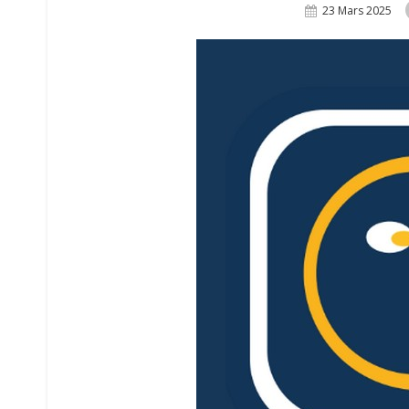
Posted
23 Mars 2025
On