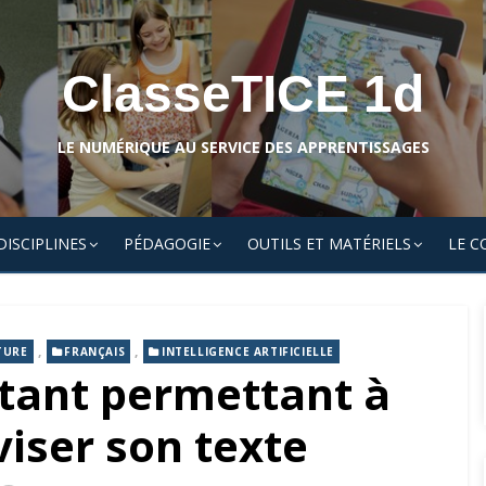
ClasseTICE 1d
LE NUMÉRIQUE AU SERVICE DES APPRENTISSAGES
DISCIPLINES
PÉDAGOGIE
OUTILS ET MATÉRIELS
LE C
,
,
TURE
FRANÇAIS
INTELLIGENCE ARTIFICIELLE
stant permettant à
viser son texte