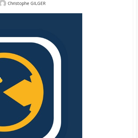
Author
Christophe GILGER