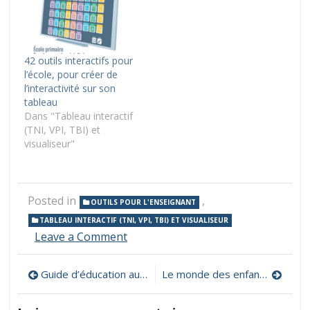
42 outils interactifs pour
l’école, pour créer de
l’interactivité sur son
tableau
Dans "Tableau interactif
(TNI, VPI, TBI) et
visualiseur"
Posted in
,
OUTILS POUR L'ENSEIGNANT
TABLEAU INTERACTIF (TNI, VPI, TBI) ET VISUALISEUR
on
Leave a Comment
Pikado,
des
Navigation
Guide d’éducation aux médias et à l’information pour apprenants
Le monde des enfants, des vidéos pour vos ateliers philo !
outils
interactifs
de
pour