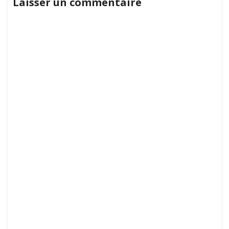
Laisser un commentaire
la
l’article
classe