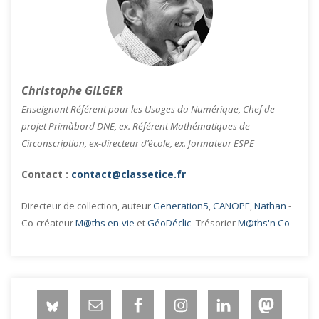
Christophe GILGER
Enseignant Référent pour les Usages du Numérique, Chef de
projet Primàbord DNE, ex. Référent Mathématiques de
Circonscription, ex-directeur d’école, ex. formateur ESPE
Contact :
contact@classetice.fr
Directeur de collection, auteur
Generation5
,
CANOPE
,
Nathan
-
Co-créateur
M@ths en-vie
et
GéoDéclic
- Trésorier
M@ths'n Co