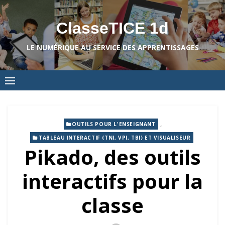
Skip
to
ClasseTICE 1d
content
LE NUMÉRIQUE AU SERVICE DES APPRENTISSAGES
,
OUTILS POUR L'ENSEIGNANT
TABLEAU INTERACTIF (TNI, VPI, TBI) ET VISUALISEUR
Pikado, des outils
interactifs pour la
classe