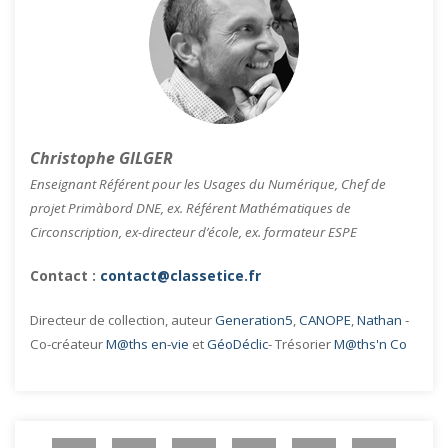
Christophe GILGER
Enseignant Référent pour les Usages du Numérique, Chef de
projet Primàbord DNE, ex. Référent Mathématiques de
Circonscription, ex-directeur d’école, ex. formateur ESPE
Contact :
contact@classetice.fr
Directeur de collection, auteur
Generation5
,
CANOPE
,
Nathan
-
Co-créateur
M@ths en-vie
et
GéoDéclic
- Trésorier
M@ths'n Co