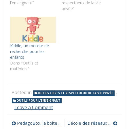
l'enseignant"
respectueux de la vie
privée"
Kiddle, un moteur de
recherche pour les
enfants
Dans "Outils et
matériels"
Posted in
,
OUTILS LIBRES ET RESPECTUEUX DE LA VIE PRIVÉE
OUTILS POUR L'ENSEIGNANT
on
Leave a Comment
Un
moteur
Navigation
PedagoBox, la boîte à outil du formateur numérique
L’école des réseaux sociaux, des ressources à l’attention des éducateurs
de