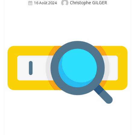
Author
Christophe GILGER
Posted
16 Août 2024
On