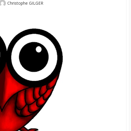
Author
Christophe GILGER