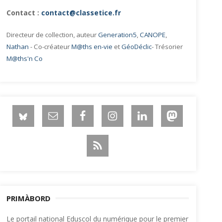
Contact :
contact@classetice.fr
Directeur de collection, auteur
Generation5
,
CANOPE
,
Nathan
- Co-créateur
M@ths en-vie
et
GéoDéclic
- Trésorier
M@ths'n Co
PRIMÀBORD
Le portail national Eduscol du numérique pour le premier