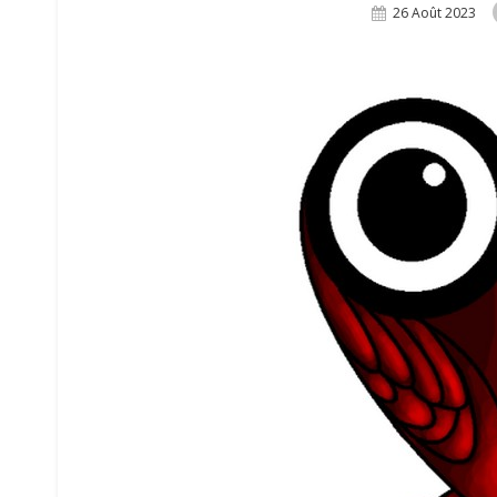
Posted
26 Août 2023
On