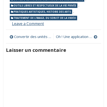
,
OUTILS LIBRES ET RESPECTUEUX DE LA VIE PRIVÉE
,
PRATIQUES ARTISTIQUES, HISTOIRE DES ARTS
TRAITEMENT DE L’IMAGE, DU SON ET DE LA VIDÉO
on
Leave a Comment
The
Gimp,
Navigation
Convertir des unités de mesure
Oh ! Une application de dessin magique !
pour
retoucher
de
ses
Laisser un commentaire
photos
l’article