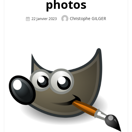
photos
Author
Christophe GILGER
Posted
22 Janvier 2023
On