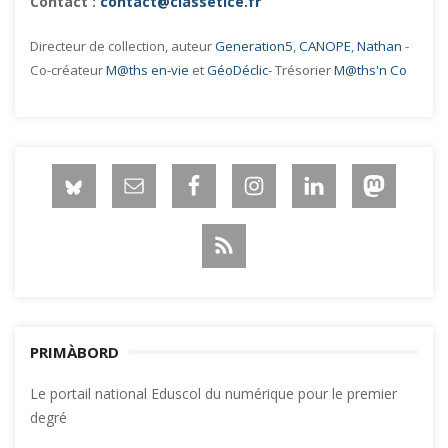
Contact :
contact@classetice.fr
Directeur de collection, auteur
Generation5
,
CANOPE
,
Nathan
-
Co-créateur
M@ths en-vie
et
GéoDéclic
- Trésorier
M@ths'n Co
PRIMÀBORD
Le portail national Eduscol du numérique pour le premier
degré