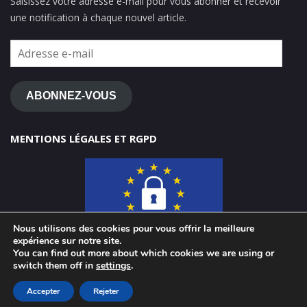
Saisissez votre adresse e-mail pour vous abonner et recevoir
une notification à chaque nouvel article.
Adresse
e-
mail
ABONNEZ-VOUS
MENTIONS LÉGALES ET RGPD
Nous utilisons des cookies pour vous offrir la meilleure
expérience sur notre site.
You can find out more about which cookies we are using or
switch them off in
settings
.
© 2026 ClasseTICE 1d
Accepter
Rejeter
Powered by WordPress
-
Miteri by ThemeEgg