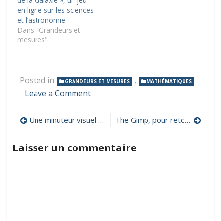
de la Galaxie », un jeu
en ligne sur les sciences
et l’astronomie
Dans "Grandeurs et
mesures"
Posted in
,
GRANDEURS ET MESURES
MATHÉMATIQUES
on
Leave a Comment
Convertir
des
Navigation
Une minuteur visuel pour décompter le temps en classe
The Gimp, pour retoucher ses photos
unités
de
de
mesure
Laisser un commentaire
l’article