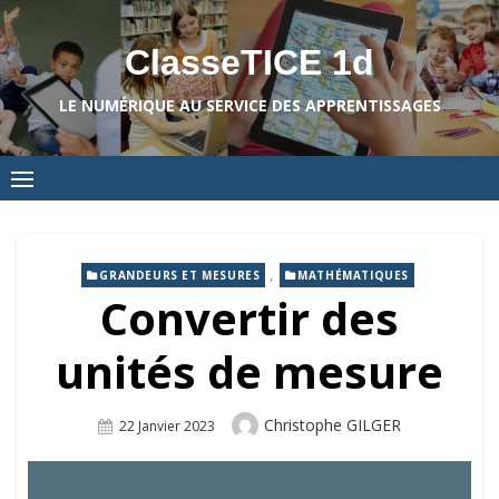
Skip
to
ClasseTICE 1d
content
LE NUMÉRIQUE AU SERVICE DES APPRENTISSAGES
,
GRANDEURS ET MESURES
MATHÉMATIQUES
Convertir des
unités de mesure
Author
Christophe GILGER
Posted
22 Janvier 2023
On