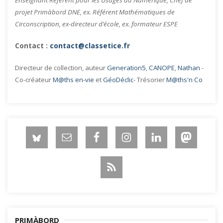
Enseignant Référent pour les Usages du Numérique, Chef de
projet Primàbord DNE, ex. Référent Mathématiques de
Circonscription, ex-directeur d’école, ex. formateur ESPE
Contact :
contact@classetice.fr
Directeur de collection, auteur
Generation5
,
CANOPE
,
Nathan
-
Co-créateur
M@ths en-vie
et
GéoDéclic
- Trésorier
M@ths'n Co
PRIMÀBORD