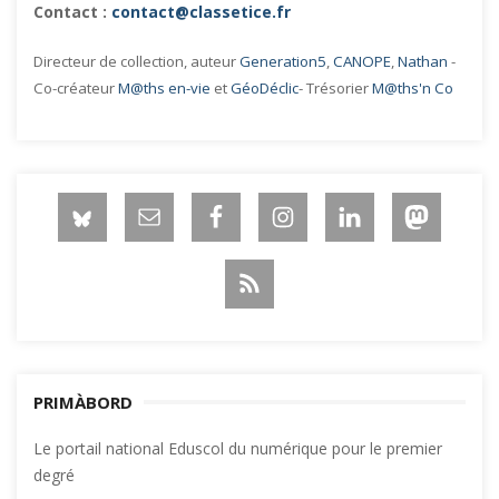
Contact :
contact@classetice.fr
Directeur de collection, auteur
Generation5
,
CANOPE
,
Nathan
-
Co-créateur
M@ths en-vie
et
GéoDéclic
- Trésorier
M@ths'n Co
PRIMÀBORD
Le portail national Eduscol du numérique pour le premier
degré