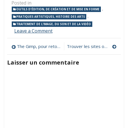
Posted in
,
OUTILS D'ÉDITION, DE CRÉATION ET DE MISE EN FORME
,
PRATIQUES ARTISTIQUES, HISTOIRE DES ARTS
TRAITEMENT DE L’IMAGE, DU SON ET DE LA VIDÉO
on
Leave a Comment
Oh !
Une
Navigation
The Gimp, pour retoucher ses photos
Trouver les sites officiels de téléchargement des logiciels
application
de
de
dessin
Laisser un commentaire
magique !
l’article