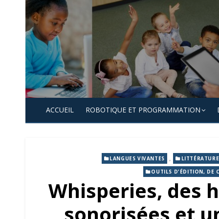
Skip
to
content
ACCUEIL
ROBOTIQUE ET PROGRAMMATION
,
LANGUES VIVANTES
LITTÉRATURE
OUTILS D'ÉDITION, DE 
Whisperies, des h
sonorisées et un