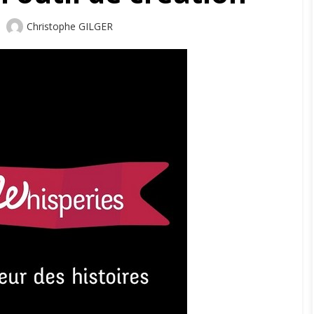
Author
Christophe GILGER