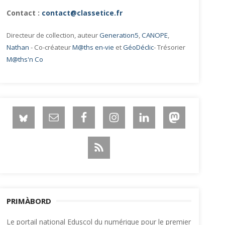
Contact :
contact@classetice.fr
Directeur de collection, auteur
Generation5
,
CANOPE
,
Nathan
- Co-créateur
M@ths en-vie
et
GéoDéclic
- Trésorier
M@ths'n Co
PRIMÀBORD
Le portail national Eduscol du numérique pour le premier