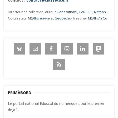
Contact :
contact@classetice.fr
Directeur de collection, auteur
Generation5
,
CANOPE
,
Nathan
-
Co-créateur
M@ths en-vie
et
GéoDéclic
- Trésorier
M@ths'n Co
PRIMÀBORD
Le portail national Eduscol du numérique pour le premier
degré