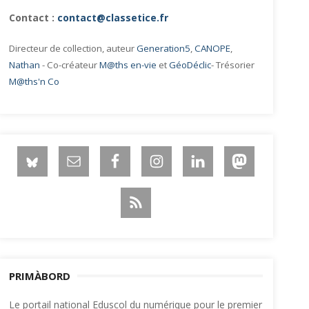
Contact :
contact@classetice.fr
Directeur de collection, auteur
Generation5
,
CANOPE
,
Nathan
- Co-créateur
M@ths en-vie
et
GéoDéclic
- Trésorier
M@ths'n Co
PRIMÀBORD
Le portail national Eduscol du numérique pour le premier