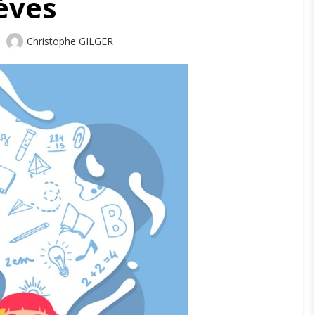
èves
Author
Christophe GILGER