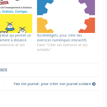
gratuit qui permet un
BookWidgets, pour créer des
gnement à distance
exercices numériques interactifs
exercices et ses
Dans "Créer ses exercices et ses
activités"
on
ment
Classe
numérique,
une
Fais ton journal : pour créer son journal scolaire
plateforme
pour
créer
des