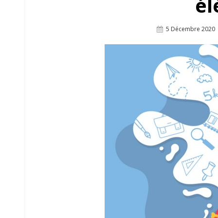
él
Posted
5 Décembre 2020
On