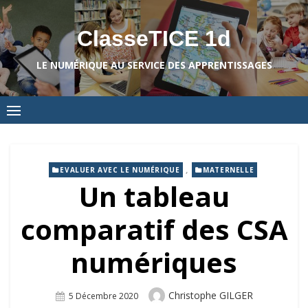
Skip
to
ClasseTICE 1d
content
LE NUMÉRIQUE AU SERVICE DES APPRENTISSAGES
,
EVALUER AVEC LE NUMÉRIQUE
MATERNELLE
Un tableau
comparatif des CSA
numériques
Author
Christophe GILGER
Posted
5 Décembre 2020
On