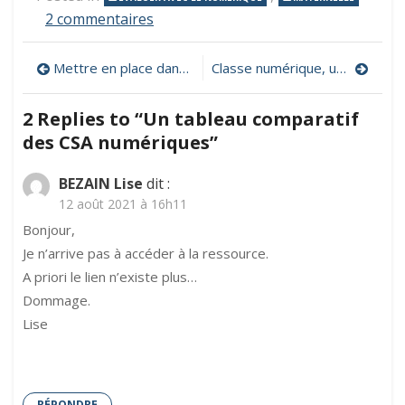
sur
2 commentaires
Un
tableau
Navigation
Mettre en place dans sa classe un projet autour de l’utilisation du robot Thymio
Classe numérique, une plateforme pour créer des plans de travail pour ses élèves
comparatif
des
de
CSA
2 Replies to “
Un tableau comparatif
numériques
l’article
des CSA numériques
”
BEZAIN Lise
dit :
12 août 2021 à 16h11
Bonjour,
Je n’arrive pas à accéder à la ressource.
A priori le lien n’existe plus…
Dommage.
Lise
RÉPONDRE