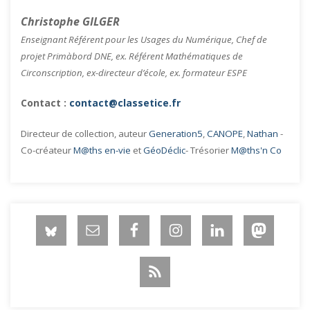
Christophe GILGER
Enseignant Référent pour les Usages du Numérique, Chef de
projet Primàbord DNE, ex. Référent Mathématiques de
Circonscription, ex-directeur d’école, ex. formateur ESPE
Contact :
contact@classetice.fr
Directeur de collection, auteur
Generation5
,
CANOPE
,
Nathan
-
Co-créateur
M@ths en-vie
et
GéoDéclic
- Trésorier
M@ths'n Co