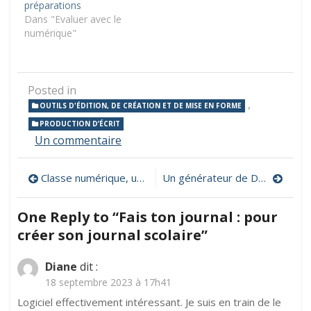
préparations
Dans "Evaluer avec le
numérique"
Posted in
,
OUTILS D'ÉDITION, DE CRÉATION ET DE MISE EN FORME
PRODUCTION D’ÉCRIT
sur
Un commentaire
Fais
ton
Navigation
Classe numérique, une plateforme pour créer des plans de travail pour ses élèves
Un générateur de Dobble, en ligne ou en version imprimable
journal
:
de
pour
One Reply to “Fais ton journal : pour
créer
l’article
créer son journal scolaire”
son
journal
scolaire
Diane
dit :
18 septembre 2023 à 17h41
Logiciel effectivement intéressant. Je suis en train de le