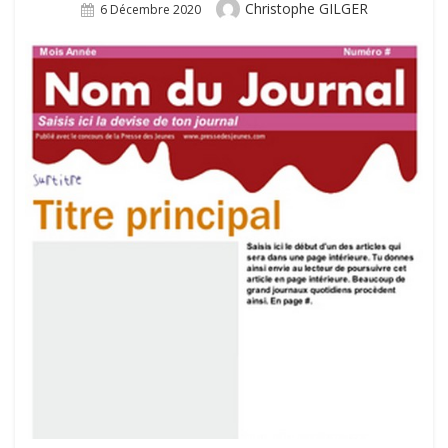
Author
Christophe GILGER
Posted
6 Décembre 2020
On