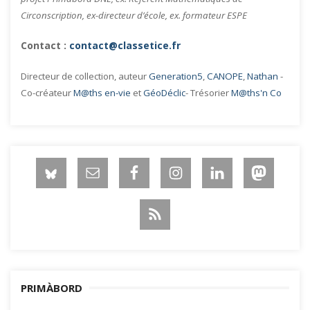
Circonscription, ex-directeur d’école, ex. formateur ESPE
Contact :
contact@classetice.fr
Directeur de collection, auteur
Generation5
,
CANOPE
,
Nathan
-
Co-créateur
M@ths en-vie
et
GéoDéclic
- Trésorier
M@ths'n Co
PRIMÀBORD