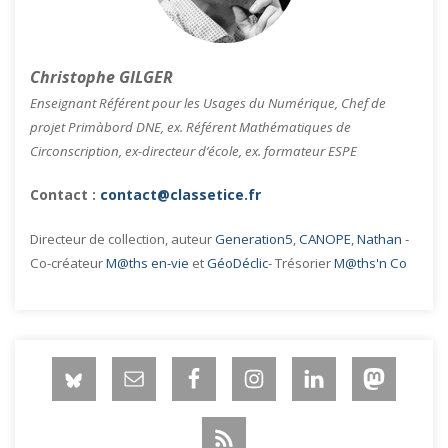
Christophe GILGER
Enseignant Référent pour les Usages du Numérique, Chef de
projet Primàbord DNE, ex. Référent Mathématiques de
Circonscription, ex-directeur d’école, ex. formateur ESPE
Contact :
contact@classetice.fr
Directeur de collection, auteur
Generation5
,
CANOPE
,
Nathan
-
Co-créateur
M@ths en-vie
et
GéoDéclic
- Trésorier
M@ths'n Co