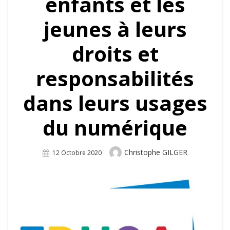
enfants et les
jeunes à leurs
droits et
responsabilités
dans leurs usages
du numérique
Author
Christophe GILGER
Posted
12 Octobre 2020
On