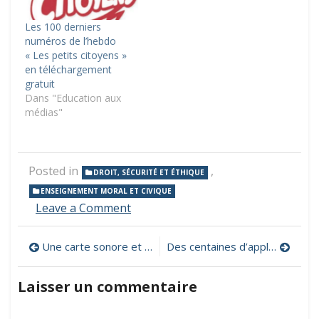
Les 100 derniers
numéros de l’hebdo
« Les petits citoyens »
en téléchargement
gratuit
Dans "Education aux
médias"
Posted in
,
DROIT, SÉCURITÉ ET ÉTHIQUE
ENSEIGNEMENT MORAL ET CIVIQUE
on
Leave a Comment
Educadroit,
des
Navigation
Une carte sonore et interactive des différentes langues du monde
Des centaines d’applets en mathématiques pour l’école primaire
outils
pour
de
sensibiliser
Laisser un commentaire
les
l’article
enfants