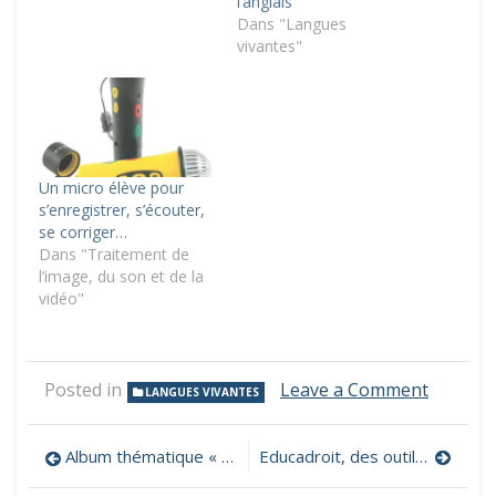
l’anglais
Dans "Langues
vivantes"
Un micro élève pour
s’enregistrer, s’écouter,
se corriger…
Dans "Traitement de
l’image, du son et de la
vidéo"
on
Posted in
Leave a Comment
LANGUES VIVANTES
Une
carte
Navigation
sonore
Album thématique « Comprendre pour agir : Les médias et l’information »
Educadroit, des outils pour sensibiliser les enfants et les jeunes à leurs droits et responsabilités dans leurs usages du numérique
et