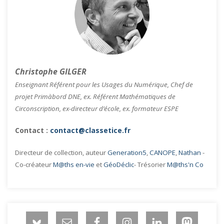
Christophe GILGER
Enseignant Référent pour les Usages du Numérique, Chef de
projet Primàbord DNE, ex. Référent Mathématiques de
Circonscription, ex-directeur d’école, ex. formateur ESPE
Contact :
contact@classetice.fr
Directeur de collection, auteur
Generation5
,
CANOPE
,
Nathan
-
Co-créateur
M@ths en-vie
et
GéoDéclic
- Trésorier
M@ths'n Co