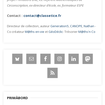
Circonscription, ex-directeur d’école, ex. formateur ESPE
Contact :
contact@classetice.fr
Directeur de collection, auteur
Generation5
,
CANOPE
,
Nathan
-
Co-créateur
M@ths en-vie
et
GéoDéclic
- Trésorier
M@ths'n Co
PRIMÀBORD