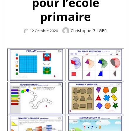
pour l’école
primaire
Author
Christophe GILGER
Posted
12 Octobre 2020
On