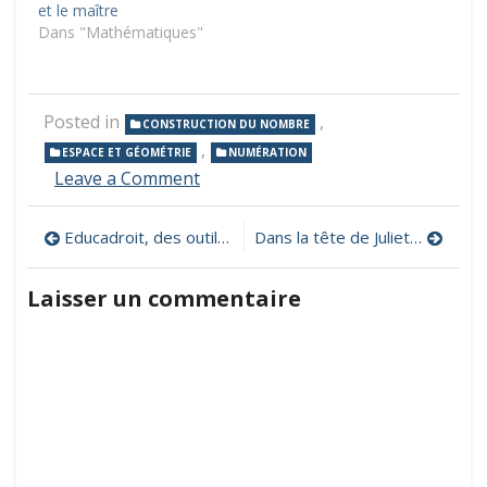
et le maître
Dans "Mathématiques"
Posted in
,
CONSTRUCTION DU NOMBRE
,
ESPACE ET GÉOMÉTRIE
NUMÉRATION
on
Leave a Comment
Des
centaines
Navigation
Educadroit, des outils pour sensibiliser les enfants et les jeunes à leurs droits et responsabilités dans leurs usages du numérique
Dans la tête de Juliette, une BD sur les usages responsables et citoyens du numérique
d’applets
en
de
mathématiques
Laisser un commentaire
pour
l’article
l’école
primaire