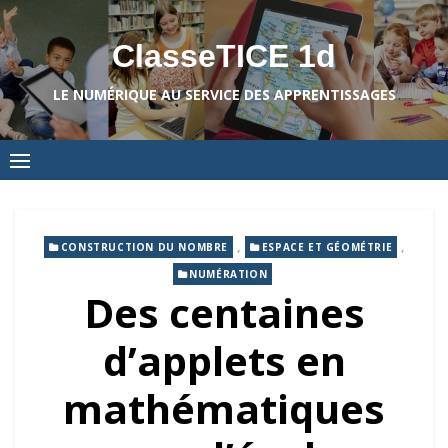
Skip
to
ClasseTICE 1d
content
LE NUMÉRIQUE AU SERVICE DES APPRENTISSAGES
,
,
CONSTRUCTION DU NOMBRE
ESPACE ET GÉOMÉTRIE
NUMÉRATION
Des centaines
d’applets en
mathématiques