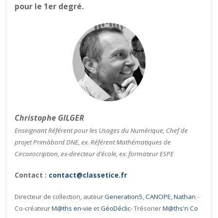
pour le 1er degré.
Christophe GILGER
Enseignant Référent pour les Usages du Numérique, Chef de
projet Primàbord DNE, ex. Référent Mathématiques de
Circonscription, ex-directeur d’école, ex. formateur ESPE
Contact :
contact@classetice.fr
Directeur de collection, auteur
Generation5
,
CANOPE
,
Nathan
-
Co-créateur
M@ths en-vie
et
GéoDéclic
- Trésorier
M@ths'n Co