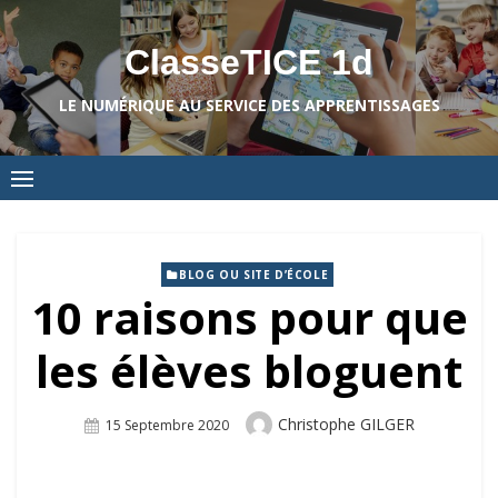
Skip
to
ClasseTICE 1d
content
LE NUMÉRIQUE AU SERVICE DES APPRENTISSAGES
BLOG OU SITE D’ÉCOLE
10 raisons pour que
les élèves bloguent
Author
Christophe GILGER
Posted
15 Septembre 2020
On