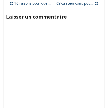
Navigation
déplacements
10 raisons pour que les élèves bloguent
Calculateur.com, pour tout calculer !
de
de
Blue
Laisser un commentaire
Bot
l’article