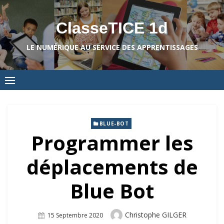
Skip
to
ClasseTICE 1d
content
LE NUMÉRIQUE AU SERVICE DES APPRENTISSAGES
BLUE-BOT
Programmer les
déplacements de
Blue Bot
Author
Christophe GILGER
Posted
15 Septembre 2020
On