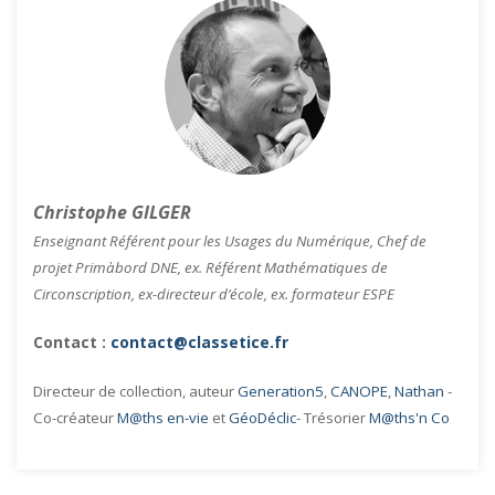
Christophe GILGER
Enseignant Référent pour les Usages du Numérique, Chef de
projet Primàbord DNE, ex. Référent Mathématiques de
Circonscription, ex-directeur d’école, ex. formateur ESPE
Contact :
contact@classetice.fr
Directeur de collection, auteur
Generation5
,
CANOPE
,
Nathan
-
Co-créateur
M@ths en-vie
et
GéoDéclic
- Trésorier
M@ths'n Co