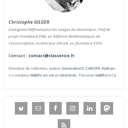
Christophe GILGER
Enseignant Référent pour les Usages du Numérique, Chef de
projet Primàbord DNE, ex. Référent Mathématiques de
Circonscription, ex-directeur d’école, ex. formateur ESPE
Contact :
contact@classetice.fr
Directeur de collection, auteur
Generation5
,
CANOPE
,
Nathan
-
Co-créateur
M@ths en-vie
et
GéoDéclic
- Trésorier
M@ths'n Co