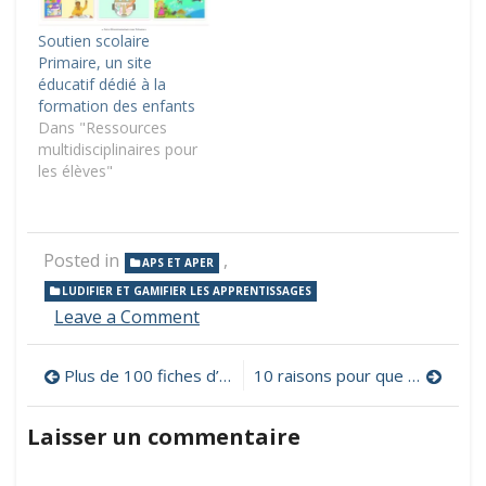
Soutien scolaire
Primaire, un site
éducatif dédié à la
formation des enfants
Dans "Ressources
multidisciplinaires pour
les élèves"
Posted in
,
APS ET APER
LUDIFIER ET GAMIFIER LES APPRENTISSAGES
on
Leave a Comment
Salvum
Éducation,
Navigation
Plus de 100 fiches d’exploitation des épisodes de « C’est pas sorcier »
10 raisons pour que les élèves bloguent
un
serious
de
game
Laisser un commentaire
sur
l’article
le