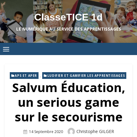
Skip
to
ClasseTICE 1d
content
LE NUMÉRIQUE AU SERVICE DES APPRENTISSAGES
,
APS ET APER
LUDIFIER ET GAMIFIER LES APPRENTISSAGES
Salvum Éducation,
un serious game
sur le secourisme
Author
Christophe GILGER
Posted
14 Septembre 2020
On