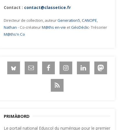
Contact :
contact@classetice.fr
Directeur de collection, auteur
Generation5
,
CANOPE
,
Nathan
- Co-créateur
M@ths en-vie
et
GéoDéclic
- Trésorier
M@ths'n Co
PRIMÀBORD
Le portail national Eduscol du numérique pour le premier