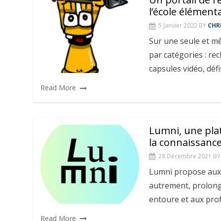
l’école élément
5 Janvier 2022
BY
CHR
Sur une seule et m
par catégories : r
capsules vidéo, déf
Read More
Lumni, une plat
la connaissanc
28 Décembre 2021
BY
Lumni propose aux
autrement, prolong
entoure et aux prof
Read More