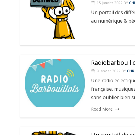
15 Janvier 2022
BY
CH
Un portail des diff
au numérique & péda
Radiobarbouillo
9 Janvier 2022
BY
CHR
Une radio éclectiqu
française, musiques
sans oublier bien sû
Read More
Un portail de r