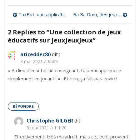
Une
collection
Navigation
TuxBot, une application pour s’initier de manière ludique à la programmation
Ba Ba Dum, des jeux visuels pour apprendre du vocabulaire en langue étrangère
de
jeux
de
éducatifs
2 Replies to “
Une collection de jeux
sur
l’article
éducatifs sur JeuxJeuxJeux
”
JeuxJeuxJeux
aticeddec80
dit :
3 mai 2021 à 6h09
« Au lieu d’écouter un enseignant, tu peux apprendre
simplement en jouant ! » . Et ben, ça fait pas envie !
RÉPONDRE
Christophe GILGER
dit :
3 mai 2021 à 11h20
Effectivement, très maladroit, mais cet écrit provient