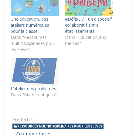
Une.education, des
#DéfisEMI, un dispositif
ateliers numériques
collaboratif entre
pour la classe
établissements
Dans "Ressources
Dans "Education aux
multidisciplinaires pour
médias"
les élèves"
L’atelier des problèmes
Dans "Mathématiques"
Posted in
RESSOURCES MULTIDISCIPLINAIRES POUR LES ÉLÈVES
sur
2 commentaires