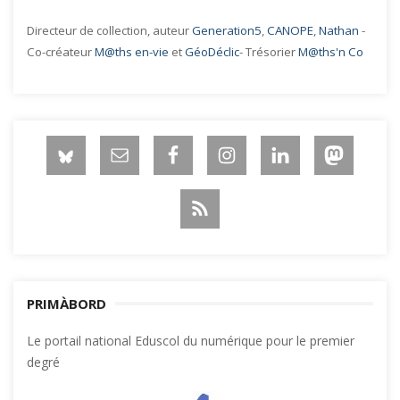
Directeur de collection, auteur
Generation5
,
CANOPE
,
Nathan
-
Co-créateur
M@ths en-vie
et
GéoDéclic
- Trésorier
M@ths'n Co
PRIMÀBORD
Le portail national Eduscol du numérique pour le premier
degré