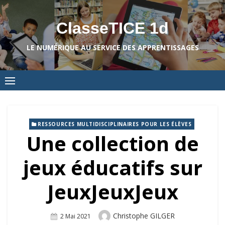
Skip
to
ClasseTICE 1d
content
LE NUMÉRIQUE AU SERVICE DES APPRENTISSAGES
RESSOURCES MULTIDISCIPLINAIRES POUR LES ÉLÈVES
Une collection de
jeux éducatifs sur
JeuxJeuxJeux
Author
Christophe GILGER
Posted
2 Mai 2021
On