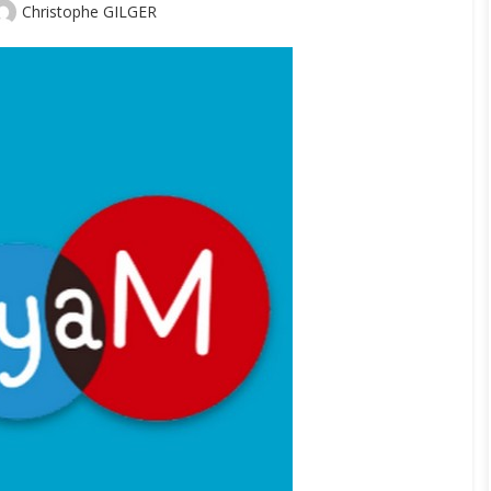
Author
Christophe GILGER