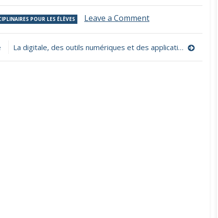
on
Leave a Comment
IPLINAIRES POUR LES ÉLÈVES
Bayam,
l’app
pour
e
La digitale, des outils numériques et des applications pour les enseignants
occuper
les
3-
10
ans
à
la
maison