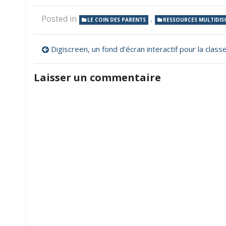
Posted in
,
LE COIN DES PARENTS
RESSOURCES MULTIDISC
Navigation
Digiscreen, un fond d’écran interactif pour la class
de
Laisser un commentaire
l’article