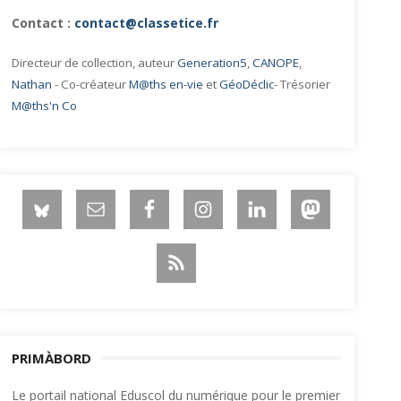
Contact :
contact@classetice.fr
Directeur de collection, auteur
Generation5
,
CANOPE
,
Nathan
- Co-créateur
M@ths en-vie
et
GéoDéclic
- Trésorier
M@ths'n Co
PRIMÀBORD
Le portail national Eduscol du numérique pour le premier