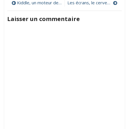
Navigation
Kiddle, un moteur de recherche pour les enfants
Les écrans, le cerveau et l’enfant, un projet pluridisciplinaire en sciences, mathématiques, français, instruction civique, numérique…
pour
manipuler
de
des
Laisser un commentaire
objets
l’article
mathématiques