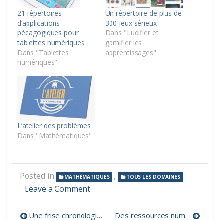
21 répertoires
Un répertoire de plus de
d’applications
300 jeux sérieux
pédagogiques pour
Dans "Ludifier et
tablettes numériques
gamifier les
Dans "Tablettes
apprentissages"
numériques"
L’atelier des problèmes
Dans "Mathématiques"
Posted in
,
MATHÉMATIQUES
TOUS LES DOMAINES
on
Leave a Comment
Petits
ateliers
Navigation
Une frise chronologique interactive
Des ressources numériques pour aborder le handicap avec ses élèves
de