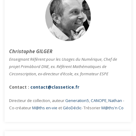
Christophe GILGER
Enseignant Référent pour les Usages du Numérique, Chef de
projet Primàbord DNE, ex. Référent Mathématiques de
Circonscription, ex-directeur d’école, ex. formateur ESPE
Contact :
contact@classetice.fr
Directeur de collection, auteur
Generation5
,
CANOPE
,
Nathan
-
Co-créateur
M@ths en-vie
et
GéoDéclic
- Trésorier
M@ths'n Co