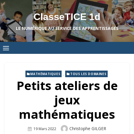
Skip
to
ClasseTICE 1d
content
LE NUMÉRIQUE AU SERVICE DES APPRENTISSAGES
,
MATHÉMATIQUES
TOUS LES DOMAINES
Petits ateliers de
jeux
mathématiques
Author
Christophe GILGER
Posted
19 Mars 2022
On