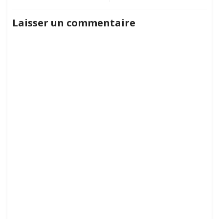
jeux
de
mathématiques
Laisser un commentaire
l’article