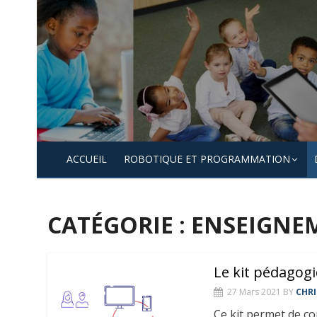
Skip
to
content
ACCUEIL
ROBOTIQUE ET PROGRAMMATION
CATÉGORIE :
ENSEIGNEM
Le kit pédagog
27 Mars 2021
BY
CHRI
Ce kit permet de co