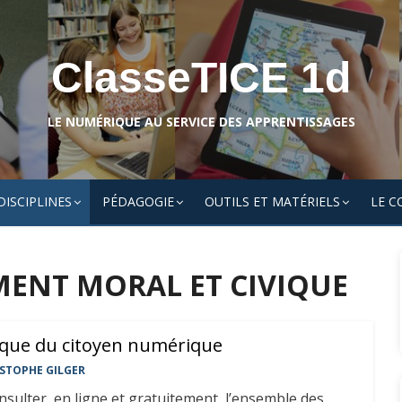
ClasseTICE 1d
LE NUMÉRIQUE AU SERVICE DES APPRENTISSAGES
DISCIPLINES
PÉDAGOGIE
OUTILS ET MATÉRIELS
LE C
ENT MORAL ET CIVIQUE
ique du citoyen numérique
STOPHE GILGER
nsulter, en ligne et gratuitement, l’ensemble des