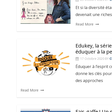
Et si la diversité ét
devenait une riches
Read More
Edukey, la sér
éduquer à la pe
17 Octobre 2020
BY
C
Éduquer à l’esprit c
donne les clés pour
des approches
Read More
Fais-gaffe ! Un