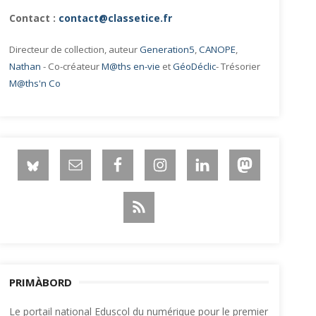
Contact :
contact@classetice.fr
Directeur de collection, auteur
Generation5
,
CANOPE
,
Nathan
- Co-créateur
M@ths en-vie
et
GéoDéclic
- Trésorier
M@ths'n Co
PRIMÀBORD
Le portail national Eduscol du numérique pour le premier