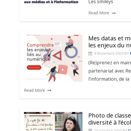
Les smileys
Read More
Mes datas et m
les enjeux du 
4 Novembre 2020
BY
(Re)prenez en main 
partenariat avec Rep
l’information, de la
Read More
Photo de class
diversité à l’éco
23 Octobre 2020
BY
C