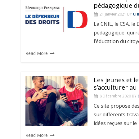
pédagogique d
21 Janvier 2021
BY
CH
La CNIL, le CSA, le 
pédagogique, qui r
l’éducation du cito
Read More
Les jeunes et 
s’acculturer a
8 Décembre 2020
BY
Ce site propose de
sur différents trav
idées reçues sur le
Read More