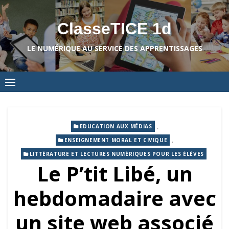
Skip
to
ClasseTICE 1d
content
LE NUMÉRIQUE AU SERVICE DES APPRENTISSAGES
,
EDUCATION AUX MÉDIAS
,
ENSEIGNEMENT MORAL ET CIVIQUE
LITTÉRATURE ET LECTURES NUMÉRIQUES POUR LES ÉLÈVES
Le P’tit Libé, un
hebdomadaire avec
un site web associé