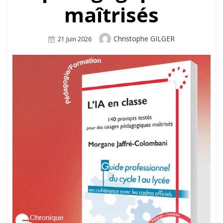
maîtrisés
Author
Christophe GILGER
Posted
21 Juin 2026
On