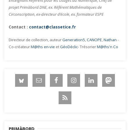
Enseignant Référent pour les Usages du Numérique, Chef de
projet Primàbord DNE, ex. Référent Mathématiques de
Circonscription, ex-directeur d’école, ex. formateur ESPE
Contact :
contact@classetice.fr
Directeur de collection, auteur
Generation5
,
CANOPE
,
Nathan
-
Co-créateur
M@ths en-vie
et
GéoDéclic
- Trésorier
M@ths'n Co
PRIMÀBORD