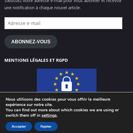
Saisissez votre adresse e-mail pour vous abonner et recevoir
une notification à chaque nouvel article.
Adresse
e-
mail
ABONNEZ-VOUS
MENTIONS LÉGALES ET RGPD
Nous utilisons des cookies pour vous offrir la meilleure
expérience sur notre site.
You can find out more about which cookies we are using or
switch them off in
settings
.
© 2026 ClasseTICE 1d
Accepter
Rejeter
Powered by WordPress
-
Miteri by ThemeEgg