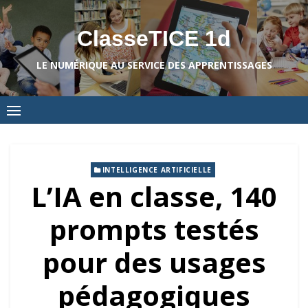
Skip
to
ClasseTICE 1d
content
LE NUMÉRIQUE AU SERVICE DES APPRENTISSAGES
INTELLIGENCE ARTIFICIELLE
L’IA en classe, 140
prompts testés
pour des usages
pédagogiques