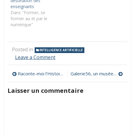
destination des
enseignants
Dans "Former, se
former au et par le
numérique"
Posted in
INTELLIGENCE ARTIFICIELLE
on
Leave a Comment
L’IA
en
Navigation
Raconte-moi l’Histoire, un podcast qui fait voyager les enfants dans le temps
Galerie56, un musée virtuel pour les production de vos élèves
classe,
140
de
prompts
Laisser un commentaire
testés
l’article
pour
des
usages
pédagogiques
maîtrisés